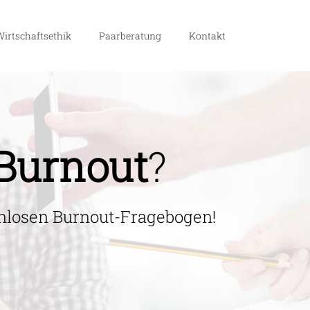
irtschaftsethik
Paarberatung
Kontakt
Burnout
?
enlosen Burnout-Fragebogen!